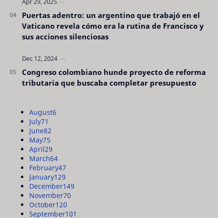
Puertas adentro: un argentino que trabajó en el
Vaticano revela cómo era la rutina de Francisco y
sus acciones silenciosas
Congreso colombiano hunde proyecto de reforma
tributaria que buscaba completar presupuesto
August
6
July
71
June
82
May
75
April
29
March
64
February
47
January
129
December
149
November
70
October
120
September
101