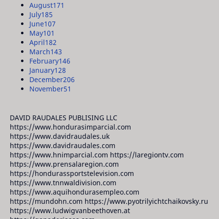
August
171
July
185
June
107
May
101
April
182
March
143
February
146
January
128
December
206
November
51
DAVID RAUDALES PUBLISING LLC
https://www.hondurasimparcial.com
https://www.davidraudales.uk
https://www.davidraudales.com
https://www.hnimparcial.com https://laregiontv.com
https://www.prensalaregion.com
https://hondurassportstelevision.com
https://www.tnnwaldivision.com
https://www.aquihondurasempleo.com
https://mundohn.com https://www.pyotrilyichtchaikovsky.ru
https://www.ludwigvanbeethoven.at