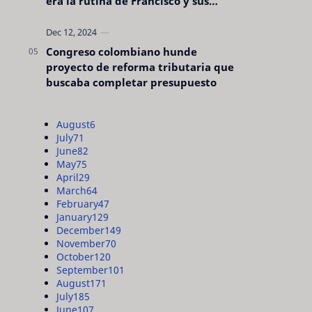
era la rutina de Francisco y sus
acciones silenciosas
Congreso colombiano hunde
proyecto de reforma tributaria que
buscaba completar presupuesto
August
6
July
71
June
82
May
75
April
29
March
64
February
47
January
129
December
149
November
70
October
120
September
101
August
171
July
185
June
107