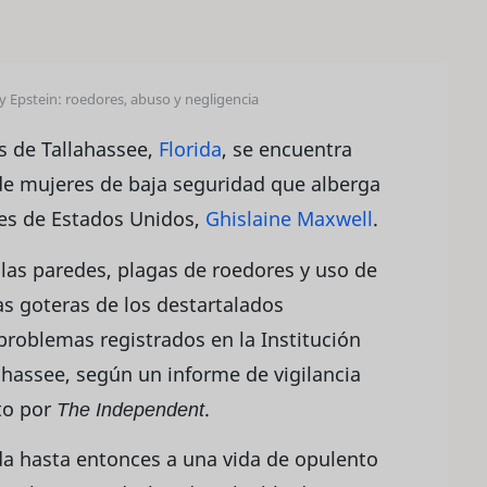
rey Epstein: roedores, abuso y negligencia
s de Tallahassee,
Florida
, se encuentra
de mujeres de baja seguridad que alberga
mes de Estados Unidos,
Ghislaine Maxwell
.
as paredes, plagas de roedores y uso de
as goteras de los destartalados
problemas registrados en la Institución
lahassee, según un informe de vigilancia
sto por
The Independent
.
da hasta entonces a una vida de opulento