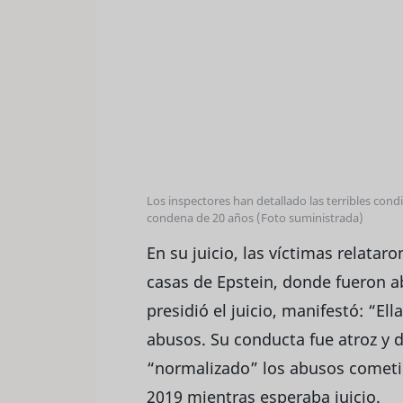
Los inspectores han detallado las terribles cond
condena de 20 años (Foto suministrada)
En su juicio, las víctimas relatar
casas de Epstein, donde fueron a
presidió el juicio, manifestó: “El
abusos. Su conducta fue atroz y
“normalizado” los abusos cometid
2019 mientras esperaba juicio.