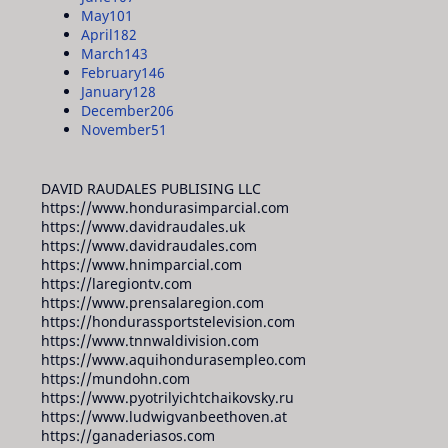
May
101
April
182
March
143
February
146
January
128
December
206
November
51
DAVID RAUDALES PUBLISING LLC
https://www.hondurasimparcial.com
https://www.davidraudales.uk
https://www.davidraudales.com
https://www.hnimparcial.com
https://laregiontv.com
https://www.prensalaregion.com
https://hondurassportstelevision.com
https://www.tnnwaldivision.com
https://www.aquihondurasempleo.com
https://mundohn.com
https://www.pyotrilyichtchaikovsky.ru
https://www.ludwigvanbeethoven.at
https://ganaderiasos.com