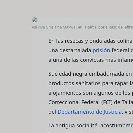
Así vive Ghislaine Maxwell en la cárcel por el caso de Jeff
En las resecas y onduladas colina
una destartalada
prisión
federal 
a una de las convictas más infa
Suciedad negra embadurnada en l
productos sanitarios para tapar l
alojamientos son algunos de los 
Correccional Federal (FCI) de Tal
del
Departamento de Justicia
, vi
La antigua socialité, acostumbra