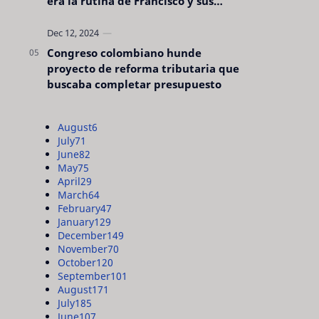
era la rutina de Francisco y sus
acciones silenciosas
Congreso colombiano hunde
proyecto de reforma tributaria que
buscaba completar presupuesto
August
6
July
71
June
82
May
75
April
29
March
64
February
47
January
129
December
149
November
70
October
120
September
101
August
171
July
185
June
107