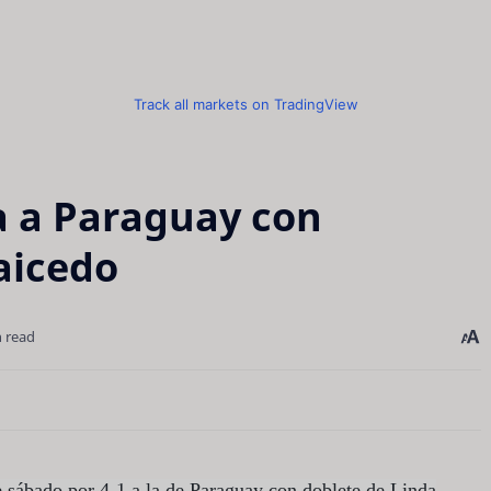
Track all markets on TradingView
a a Paraguay con
aicedo
n read
 sábado por 4-1 a la de Paraguay con doblete de Linda