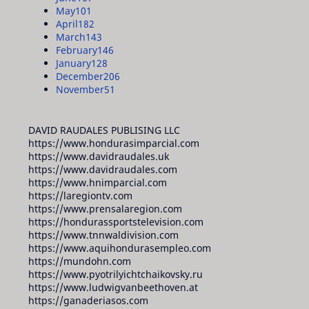
May
101
April
182
March
143
February
146
January
128
December
206
November
51
DAVID RAUDALES PUBLISING LLC
https://www.hondurasimparcial.com
https://www.davidraudales.uk
https://www.davidraudales.com
https://www.hnimparcial.com
https://laregiontv.com
https://www.prensalaregion.com
https://hondurassportstelevision.com
https://www.tnnwaldivision.com
https://www.aquihondurasempleo.com
https://mundohn.com
https://www.pyotrilyichtchaikovsky.ru
https://www.ludwigvanbeethoven.at
https://ganaderiasos.com