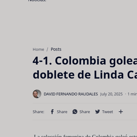
Posts
Home
4-1. Colombia gole
doblete de Linda C
1 mi
La selección femenina de Colombia goleó este