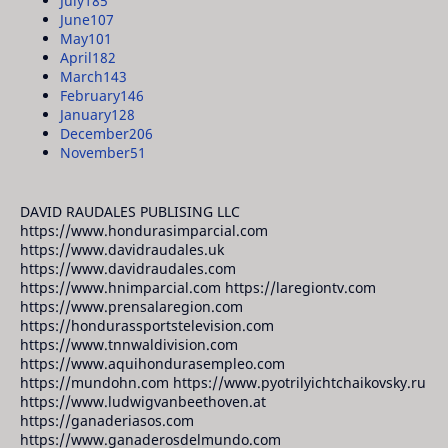
July
185
June
107
May
101
April
182
March
143
February
146
January
128
December
206
November
51
DAVID RAUDALES PUBLISING LLC
https://www.hondurasimparcial.com
https://www.davidraudales.uk
https://www.davidraudales.com
https://www.hnimparcial.com https://laregiontv.com
https://www.prensalaregion.com
https://hondurassportstelevision.com
https://www.tnnwaldivision.com
https://www.aquihondurasempleo.com
https://mundohn.com https://www.pyotrilyichtchaikovsky.ru
https://www.ludwigvanbeethoven.at
https://ganaderiasos.com
https://www.ganaderosdelmundo.com