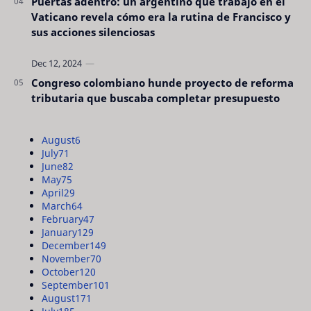
Puertas adentro: un argentino que trabajó en el
Vaticano revela cómo era la rutina de Francisco y
sus acciones silenciosas
Congreso colombiano hunde proyecto de reforma
tributaria que buscaba completar presupuesto
August
6
July
71
June
82
May
75
April
29
March
64
February
47
January
129
December
149
November
70
October
120
September
101
August
171