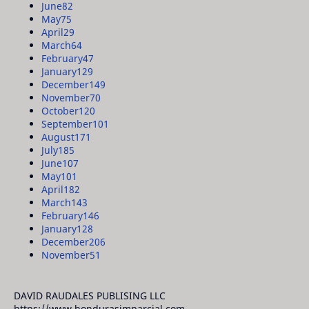
June
82
May
75
April
29
March
64
February
47
January
129
December
149
November
70
October
120
September
101
August
171
July
185
June
107
May
101
April
182
March
143
February
146
January
128
December
206
November
51
DAVID RAUDALES PUBLISING LLC
https://www.hondurasimparcial.com