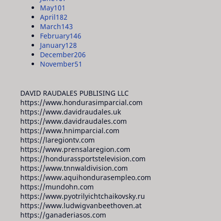
May
101
April
182
March
143
February
146
January
128
December
206
November
51
DAVID RAUDALES PUBLISING LLC
https://www.hondurasimparcial.com
https://www.davidraudales.uk
https://www.davidraudales.com
https://www.hnimparcial.com
https://laregiontv.com
https://www.prensalaregion.com
https://hondurassportstelevision.com
https://www.tnnwaldivision.com
https://www.aquihondurasempleo.com
https://mundohn.com
https://www.pyotrilyichtchaikovsky.ru
https://www.ludwigvanbeethoven.at
https://ganaderiasos.com