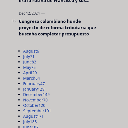
era la rutina de Francisco y sus
acciones silenciosas
Congreso colombiano hunde
proyecto de reforma tributaria que
buscaba completar presupuesto
August
6
July
71
June
82
May
75
April
29
March
64
February
47
January
129
December
149
November
70
October
120
September
101
August
171
July
185
June
107