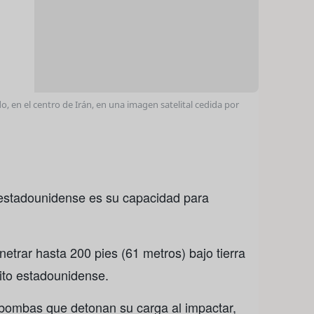
o, en el centro de Irán, en una imagen satelital cedida por
estadounidense es su capacidad para
trar hasta 200 pies (61 metros) bajo tierra
cito estadounidense.
 bombas que detonan su carga al impactar,