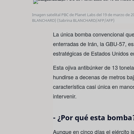
Imagen satelital PBC de Planet Labs del 19 de marzo de 2
BLANCHARD)
(Sabrina BLANCHARD/AFP/AFP)
La única bomba convencional que p
enterradas de Irán, la GBU-57, es
estratégicas de Estados Unidos en 
Esta ojiva antibúnker de 13 tonel
hundirse a decenas de metros bajo
característica casi única en man
intervenir.
- ¿Por qué esta bomba?
Aunque en cinco días el ejército is