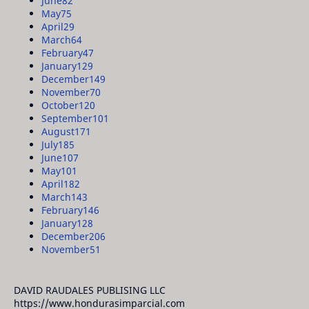
June
82
May
75
April
29
March
64
February
47
January
129
December
149
November
70
October
120
September
101
August
171
July
185
June
107
May
101
April
182
March
143
February
146
January
128
December
206
November
51
DAVID RAUDALES PUBLISING LLC
https://www.hondurasimparcial.com