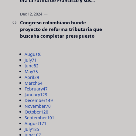
era la rutina de Francisco y sus
acciones silenciosas
Congreso colombiano hunde
proyecto de reforma tributaria que
buscaba completar presupuesto
August
6
July
71
June
82
May
75
April
29
March
64
February
47
January
129
December
149
November
70
October
120
September
101
August
171
July
185
June
107