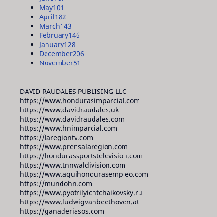
May
101
April
182
March
143
February
146
January
128
December
206
November
51
DAVID RAUDALES PUBLISING LLC
https://www.hondurasimparcial.com
https://www.davidraudales.uk
https://www.davidraudales.com
https://www.hnimparcial.com
https://laregiontv.com
https://www.prensalaregion.com
https://hondurassportstelevision.com
https://www.tnnwaldivision.com
https://www.aquihondurasempleo.com
https://mundohn.com
https://www.pyotrilyichtchaikovsky.ru
https://www.ludwigvanbeethoven.at
https://ganaderiasos.com