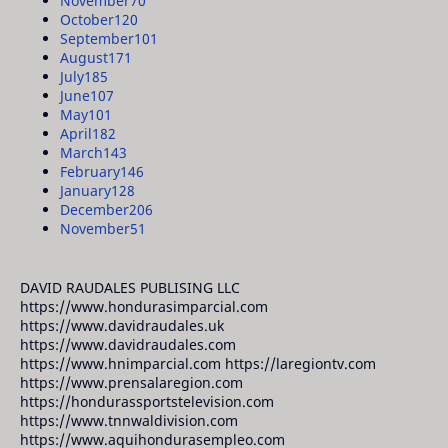
November
70
October
120
September
101
August
171
July
185
June
107
May
101
April
182
March
143
February
146
January
128
December
206
November
51
DAVID RAUDALES PUBLISING LLC
https://www.hondurasimparcial.com
https://www.davidraudales.uk
https://www.davidraudales.com
https://www.hnimparcial.com https://laregiontv.com
https://www.prensalaregion.com
https://hondurassportstelevision.com
https://www.tnnwaldivision.com
https://www.aquihondurasempleo.com