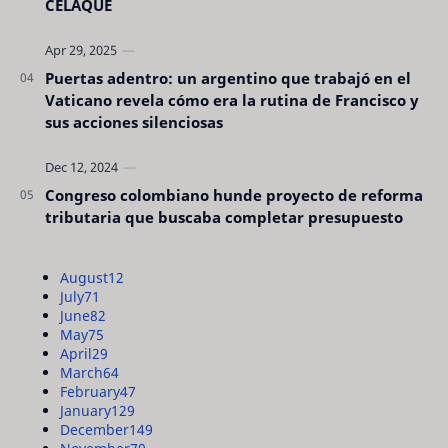
CELAQUE
Puertas adentro: un argentino que trabajó en el
Vaticano revela cómo era la rutina de Francisco y
sus acciones silenciosas
Congreso colombiano hunde proyecto de reforma
tributaria que buscaba completar presupuesto
August
12
July
71
June
82
May
75
April
29
March
64
February
47
January
129
December
149