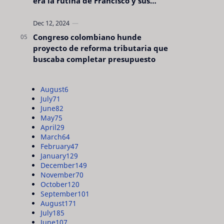
era la rutina de Francisco y sus
acciones silenciosas
Congreso colombiano hunde
proyecto de reforma tributaria que
buscaba completar presupuesto
August
6
July
71
June
82
May
75
April
29
March
64
February
47
January
129
December
149
November
70
October
120
September
101
August
171
July
185
June
107