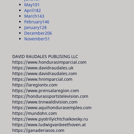
May
101
April
182
March
143
February
146
January
128
December
206
November
51
DAVID RAUDALES PUBLISING LLC
https://www.hondurasimparcial.com
https://www.davidraudales.uk
https://www.davidraudales.com
https://www.hnimparcial.com
https://laregiontv.com
https://www.prensalaregion.com
https://hondurassportstelevision.com
https://www.tnnwaldivision.com
https://www.aquihondurasempleo.com
https://mundohn.com
https://www.pyotrilyichtchaikovsky.ru
https://www.ludwigvanbeethoven.at
https://ganaderiasos.com