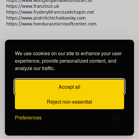
https://www.wolfgangamadeusmozart.at
https://www.franzliszt.uk
https://www.fryderykfranciszekchopin.net
https://www.piotrilichtchaikovsky.com
https://www.hondurasmicrosoftcenter.com
We use cookies on our site to enhance your user
David Raudales Publishing LLC
experience, provide personalized content, and
analyze our traffic.
Located in Miami - San Francisco - Tegucigalpa y San
Salvador.
Accept all
Reject non-essential
Preferences
Post a Comment