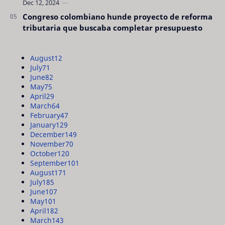
Congreso colombiano hunde proyecto de reforma
tributaria que buscaba completar presupuesto
August
12
July
71
June
82
May
75
April
29
March
64
February
47
January
129
December
149
November
70
October
120
September
101
August
171
July
185
June
107
May
101
April
182
March
143