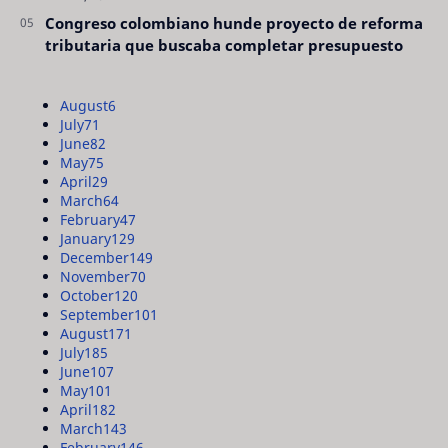
Congreso colombiano hunde proyecto de reforma
tributaria que buscaba completar presupuesto
August
6
July
71
June
82
May
75
April
29
March
64
February
47
January
129
December
149
November
70
October
120
September
101
August
171
July
185
June
107
May
101
April
182
March
143
February
146