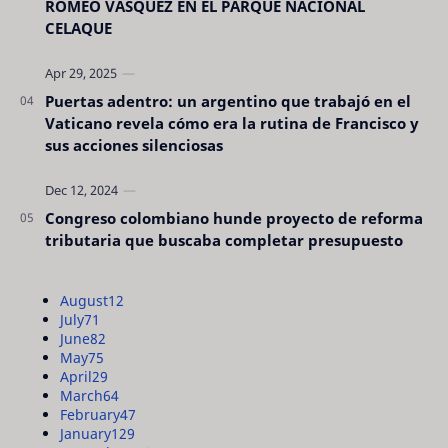
ROMEO VÁSQUEZ EN EL PARQUE NACIONAL
CELAQUE
Puertas adentro: un argentino que trabajó en el
Vaticano revela cómo era la rutina de Francisco y
sus acciones silenciosas
Congreso colombiano hunde proyecto de reforma
tributaria que buscaba completar presupuesto
August
12
July
71
June
82
May
75
April
29
March
64
February
47
January
129