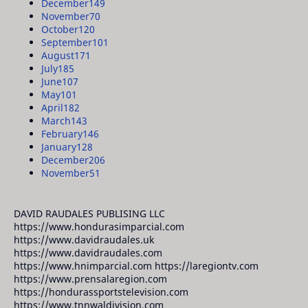
December
149
November
70
October
120
September
101
August
171
July
185
June
107
May
101
April
182
March
143
February
146
January
128
December
206
November
51
DAVID RAUDALES PUBLISING LLC
https://www.hondurasimparcial.com
https://www.davidraudales.uk
https://www.davidraudales.com
https://www.hnimparcial.com https://laregiontv.com
https://www.prensalaregion.com
https://hondurassportstelevision.com
https://www.tnnwaldivision.com