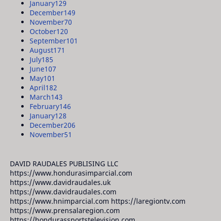
January
129
December
149
November
70
October
120
September
101
August
171
July
185
June
107
May
101
April
182
March
143
February
146
January
128
December
206
November
51
DAVID RAUDALES PUBLISING LLC
https://www.hondurasimparcial.com
https://www.davidraudales.uk
https://www.davidraudales.com
https://www.hnimparcial.com https://laregiontv.com
https://www.prensalaregion.com
https://hondurassportstelevision.com