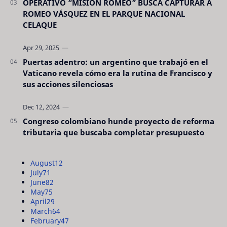
OPERATIVO “MISIÓN ROMEO” BUSCA CAPTURAR A
ROMEO VÁSQUEZ EN EL PARQUE NACIONAL
CELAQUE
Puertas adentro: un argentino que trabajó en el
Vaticano revela cómo era la rutina de Francisco y
sus acciones silenciosas
Congreso colombiano hunde proyecto de reforma
tributaria que buscaba completar presupuesto
August
12
July
71
June
82
May
75
April
29
March
64
February
47