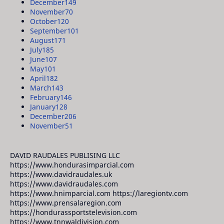
December
149
November
70
October
120
September
101
August
171
July
185
June
107
May
101
April
182
March
143
February
146
January
128
December
206
November
51
DAVID RAUDALES PUBLISING LLC
https://www.hondurasimparcial.com
https://www.davidraudales.uk
https://www.davidraudales.com
https://www.hnimparcial.com https://laregiontv.com
https://www.prensalaregion.com
https://hondurassportstelevision.com
https://www.tnnwaldivision.com