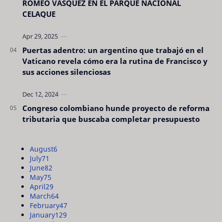
ROMEO VÁSQUEZ EN EL PARQUE NACIONAL
CELAQUE
Puertas adentro: un argentino que trabajó en el
Vaticano revela cómo era la rutina de Francisco y
sus acciones silenciosas
Congreso colombiano hunde proyecto de reforma
tributaria que buscaba completar presupuesto
August
6
July
71
June
82
May
75
April
29
March
64
February
47
January
129