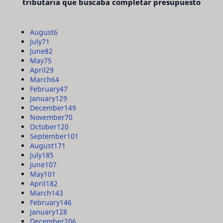
tributaria que buscaba completar presupuesto
August
6
July
71
June
82
May
75
April
29
March
64
February
47
January
129
December
149
November
70
October
120
September
101
August
171
July
185
June
107
May
101
April
182
March
143
February
146
January
128
December
206