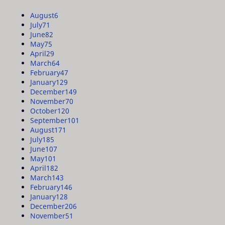
August
6
July
71
June
82
May
75
April
29
March
64
February
47
January
129
December
149
November
70
October
120
September
101
August
171
July
185
June
107
May
101
April
182
March
143
February
146
January
128
December
206
November
51