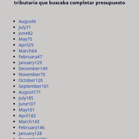
tributaria que buscaba completar presupuesto
August
6
July
71
June
82
May
75
April
29
March
64
February
47
January
129
December
149
November
70
October
120
September
101
August
171
July
185
June
107
May
101
April
182
March
143
February
146
January
128